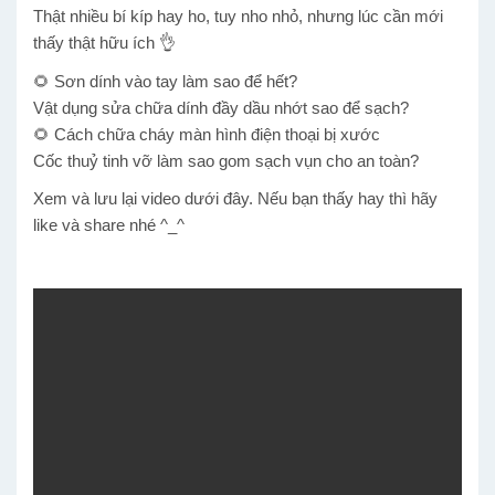
Thật nhiều bí kíp hay ho, tuy nho nhỏ, nhưng lúc cần mới
thấy thật hữu ích
👌
🌻
Sơn dính vào tay làm sao để hết?
Vật dụng sửa chữa dính đầy dầu nhớt sao để sạch?
🌻
Cách chữa cháy màn hình điện thoại bị xước
Cốc thuỷ tinh vỡ làm sao gom sạch vụn cho an toàn?
Xem và lưu lại video dưới đây. Nếu bạn thấy hay thì hãy
like và share nhé
^_^