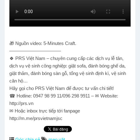
🎁 Nguồn video: 5-Minutes Craft.
———————————
🍀 PRS Việt Nam – chuyên cung cấp các dịch vụ lễ tân,
dịch vụ vệ sinh công nghiệp: giặt sofa, đánh bóng ghế da,
giặt thảm, đánh bóng sàn gỗ, tổng vệ sinh định kì, vệ sinh
căn hộ…
Hãy gọi cho PRS Việt Nam để được tư vấn chi tiết!
☎ Hotline: 0947 98 99 11/096 298 9911 – ✉ Website:
http://prs.vn
✉ Hoặc inbox trực tiếp tới fanpage
http://m.me/prsvietnamjsc
Góc chia sẻ
mẹo vặt