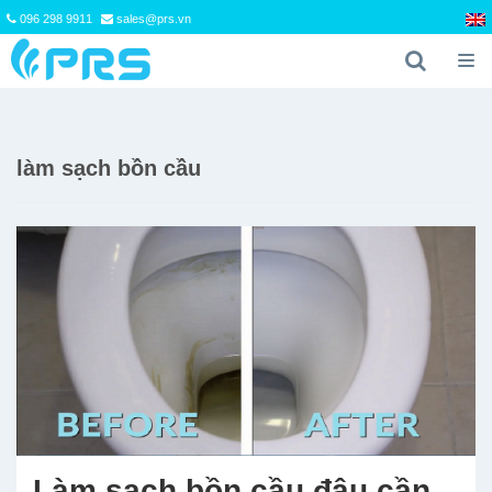
096 298 9911
sales@prs.vn
làm sạch bồn cầu
Làm sạch bồn cầu đâu cần