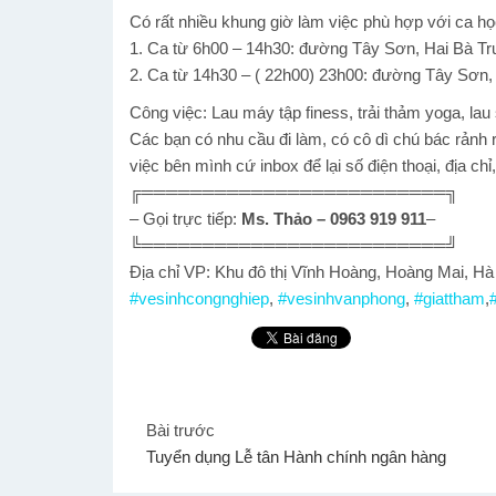
Có rất nhiều khung giờ làm việc phù hợp với ca h
1. Ca từ 6h00 – 14h30: đường Tây Sơn, Hai Bà Tr
2. Ca từ 14h30 – ( 22h00) 23h00: đường Tây Sơn,
Công việc: Lau máy tập finess, trải thảm yoga, lau
Các bạn có nhu cầu đi làm, có cô dì chú bác rảnh 
việc bên mình cứ inbox để lại số điện thoại, địa ch
╔═════════════════════════╗
– Gọi trực tiếp:
Ms. Thảo
– 0963 919 911
–
╚═════════════════════════╝
Địa chỉ VP: Khu đô thị Vĩnh Hoàng, Hoàng Mai, Hà
#
vesinhcongnghiep
,
#
vesinhvanphong
,
#
giattham
,
Bài trước
Tuyển dụng Lễ tân Hành chính ngân hàng