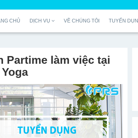
ANG CHỦ
DỊCH VỤ
VỀ CHÚNG TÔI
TUYỂN DỤ
 Partime làm việc tại
& Yoga