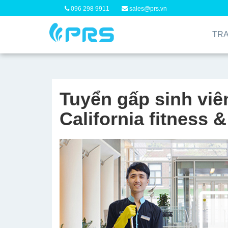
096 298 9911
sales@prs.vn
TR
Tuyển gấp sinh viên
California fitness 