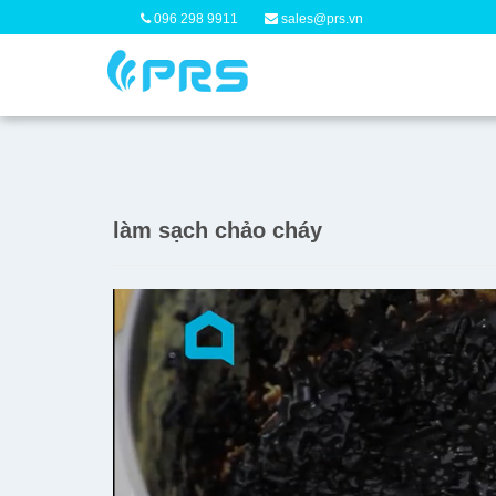
096 298 9911
sales@prs.vn
làm sạch chảo cháy