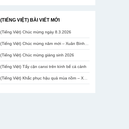
(TIẾNG VIỆT) BÀI VIẾT MỚI
(Tiếng Việt) Chúc mừng ngày 8.3.2026
(Tiếng Việt) Chúc mừng năm mới – Xuân Bính Ngọ 2026
(Tiếng Việt) Chúc mừng giáng sinh 2026
(Tiếng Việt) Tẩy cặn canxi trên kính bể cá cảnh
(Tiếng Việt) Khắc phục hậu quả mùa nồm – Xử lý rỉ sắt chân ghế mạ Inox Văn Phòng