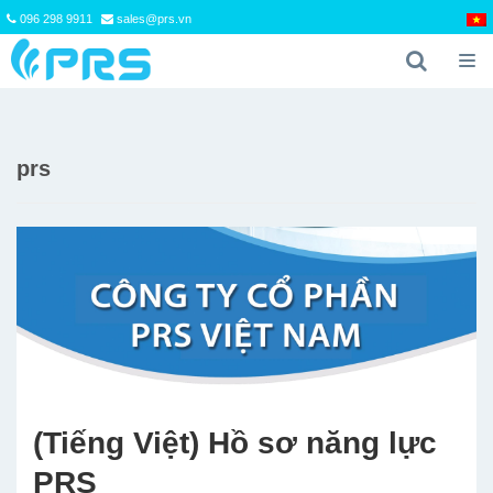
096 298 9911
sales@prs.vn
prs
(Tiếng Việt) Hồ sơ năng lực
PRS